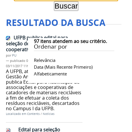
RESULTADO DA BUSCA
UFPB publica edital para
97
itens atendem ao seu critério.
seleção de associação ou
Ordenar por
cooperativa de catadores
por
PU
Relevância
—
publicado
03/11/2017
—
última modificação
03/11/2017 11h04
Data (mais Recente Primeiro)
A UFPB, através da Comissão de
Alfabeticamente
Gestão Ambiental – CGA-UFPB,
publica Edital para habilitação de
associações e cooperativas de
catadores de materiais recicláveis
a fim de efetuar a coleta dos
resíduos recicláveis, descartados
no Campus I da UFPB.
Localizado em
Contents
/
Notícias
Edital para seleção