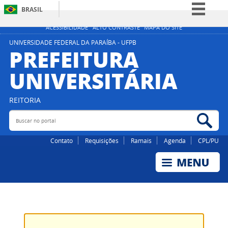
BRASIL
Simplifique!
ACESSIBILIDADE
ALTO CONTRASTE
MAPA DO SITE
Comunica BR
UNIVERSIDADE FEDERAL DA PARAÍBA - UFPB
PREFEITURA
Participe
UNIVERSITÁRIA
Acesso à informação
Legislação
REITORIA
Canais
Buscar no portal
Bus
Contato
Requisições
Ramais
Agenda
CPL/PU