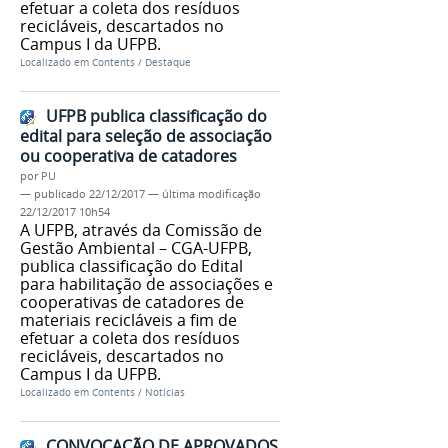
efetuar a coleta dos resíduos
recicláveis, descartados no
Campus I da UFPB.
Localizado em
Contents
/
Destaque
UFPB publica classificação do
edital para seleção de associação
ou cooperativa de catadores
por
PU
—
publicado
22/12/2017
—
última modificação
22/12/2017 10h54
A UFPB, através da Comissão de
Gestão Ambiental – CGA-UFPB,
publica classificação do Edital
para habilitação de associações e
cooperativas de catadores de
materiais recicláveis a fim de
efetuar a coleta dos resíduos
recicláveis, descartados no
Campus I da UFPB.
Localizado em
Contents
/
Notícias
CONVOCAÇÃO DE APROVADOS