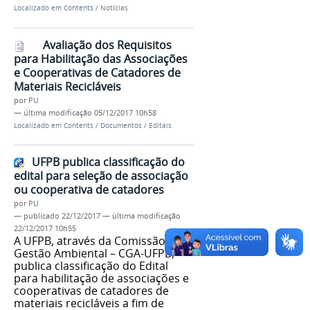
Localizado em
Contents
/
Notícias
Avaliação dos Requisitos
para Habilitação das Associações
e Cooperativas de Catadores de
Materiais Recicláveis
por
PU
—
última modificação
05/12/2017 10h58
Localizado em
Contents
/
Documentos
/
Editais
UFPB publica classificação do
edital para seleção de associação
ou cooperativa de catadores
por
PU
—
publicado
22/12/2017
—
última modificação
22/12/2017 10h55
A UFPB, através da Comissão de
Gestão Ambiental – CGA-UFPB,
publica classificação do Edital
para habilitação de associações e
cooperativas de catadores de
materiais recicláveis a fim de