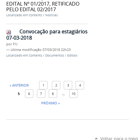
EDITAL Nº 01/2017, RETIFICADO
PELO EDITAL 02/2017
Localizado em
Contents
/
Notícias
Convocação para estagiários
07-03-2018
por
PU
—
última modificação
07/03/2018 22h23
Localizado em
Contents
/
Documentos
/
Editais
« ANTERIOR
1
2
3
4
5
6
7
8
...
10
PRÓXIMO »
Voltar para o topo