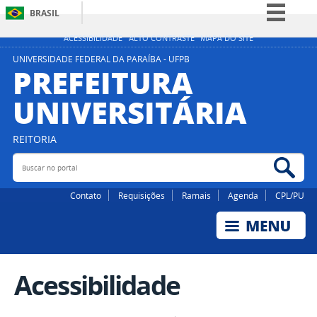
BRASIL
Simplifique!
ACESSIBILIDADE
ALTO CONTRASTE
MAPA DO SITE
Comunica BR
UNIVERSIDADE FEDERAL DA PARAÍBA - UFPB
PREFEITURA
Participe
UNIVERSITÁRIA
Acesso à informação
Legislação
REITORIA
Canais
Buscar no portal
Bus
Contato
Requisições
Ramais
Agenda
CPL/PU
Acessibilidade