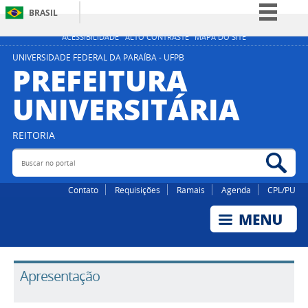
BRASIL
Simplifique!
ACESSIBILIDADE
ALTO CONTRASTE
MAPA DO SITE
Comunica BR
UNIVERSIDADE FEDERAL DA PARAÍBA - UFPB
PREFEITURA
Participe
UNIVERSITÁRIA
Acesso à informação
Legislação
REITORIA
Canais
Buscar no portal
Bus
Contato
Requisições
Ramais
Agenda
CPL/PU
Apresentação