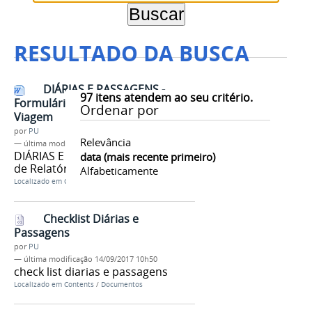
RESULTADO DA BUSCA
DIÁRIAS E PASSAGENS -
97
itens atendem ao seu critério.
Formulário de Relatório de
Ordenar por
Viagem
por
PU
Relevância
—
última modificação
14/09/2017 10h51
DIÁRIAS E PASSAGENS -Formulário
data (mais recente primeiro)
de Relatório de Viagem
Alfabeticamente
Localizado em
Contents
/
Documentos
Checklist Diárias e
Passagens
por
PU
—
última modificação
14/09/2017 10h50
check list diarias e passagens
Localizado em
Contents
/
Documentos