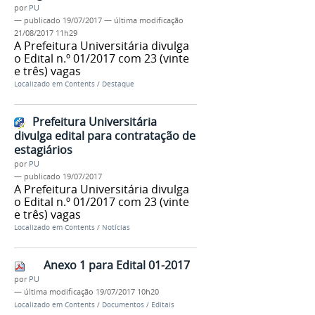
por
PU
—
publicado
19/07/2017
—
última modificação
21/08/2017 11h29
A Prefeitura Universitária divulga
o Edital n.º 01/2017 com 23 (vinte
e três) vagas
Localizado em
Contents
/
Destaque
Prefeitura Universitária
divulga edital para contratação de
estagiários
por
PU
—
publicado
19/07/2017
A Prefeitura Universitária divulga
o Edital n.º 01/2017 com 23 (vinte
e três) vagas
Localizado em
Contents
/
Notícias
Anexo 1 para Edital 01-2017
por
PU
—
última modificação
19/07/2017 10h20
Localizado em
Contents
/
Documentos
/
Editais