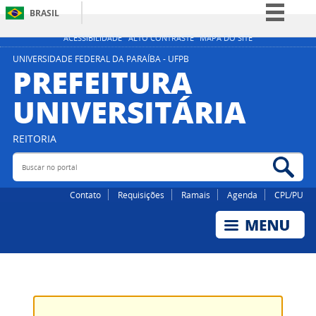
BRASIL
Simplifique!
ACESSIBILIDADE
ALTO CONTRASTE
MAPA DO SITE
Comunica BR
UNIVERSIDADE FEDERAL DA PARAÍBA - UFPB
PREFEITURA
Participe
UNIVERSITÁRIA
Acesso à informação
Legislação
REITORIA
Canais
Buscar no portal
Bus
Contato
Requisições
Ramais
Agenda
CPL/PU