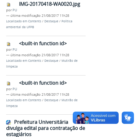
IMG-20170418-WA0020.jpg
por
PU
—
última modificação
21/08/2017 11h28
Localizado em
Contents
/
Destaque
/
Política
ambiental da UFPB
<built-in function id>
por
PU
—
última modificação
21/08/2017 11h28
Localizado em
Contents
/
Destaque
/
Mutirão de
limpeza
<built-in function id>
por
PU
—
última modificação
21/08/2017 11h28
Localizado em
Contents
/
Destaque
/
Mutirão de
limpeza
Prefeitura Universitária
divulga edital para contratação de
estagiários