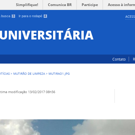
Simplifique!
Comunica BR
Participe
Acesso à infor
 a busca
3
Ir para o rodapé
4
ACESS
 UNIVERSITÁRIA
Contato
R
TÍCIAS
>
MUTIRÃO DE LIMPEZA
>
MUTIRAO1.JPG
ltima modificação
13/02/2017 08h56