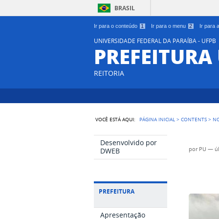
BRASIL
Ir para o conteúdo
1
Ir para o menu
2
Ir para
UNIVERSIDADE FEDERAL DA PARAÍBA - UFPB
PREFEITURA
REITORIA
VOCÊ ESTÁ AQUI:
PÁGINA INICIAL
>
CONTENTS
>
NO
Desenvolvido por
por
PU
—
ú
DWEB
PREFEITURA
Apresentação