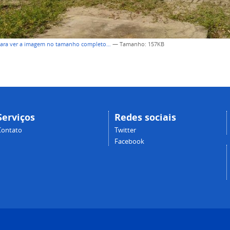
para ver a imagem no tamanho completo…
—
Tamanho
: 157KB
Serviços
Redes sociais
Contato
Twitter
Facebook