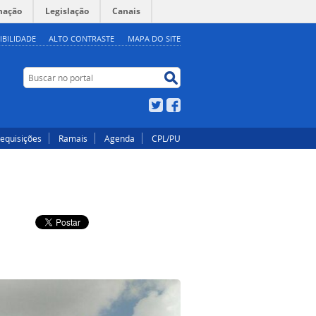
mação
Legislação
Canais
IBILIDADE
ALTO CONTRASTE
MAPA DO SITE
Buscar no portal
Buscar no portal
Twitter
Facebook
equisições
Ramais
Agenda
CPL/PU