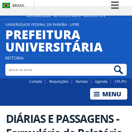
BRASIL
Simplifique!
ACESSIBILIDADE
ALTO CONTRASTE
MAPA DO SITE
Comunica BR
UNIVERSIDADE FEDERAL DA PARAÍBA - UFPB
PREFEITURA
Participe
UNIVERSITÁRIA
Acesso à informação
Legislação
REITORIA
Canais
Buscar no portal
Bus
Contato
Requisições
Ramais
Agenda
CPL/PU
DIÁRIAS E PASSAGENS -