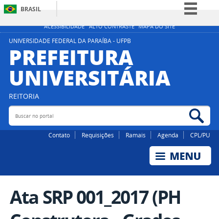
BRASIL
Simplifique!
ACESSIBILIDADE
ALTO CONTRASTE
MAPA DO SITE
Comunica BR
UNIVERSIDADE FEDERAL DA PARAÍBA - UFPB
PREFEITURA
Participe
UNIVERSITÁRIA
Acesso à informação
Legislação
REITORIA
Canais
Buscar no portal
Bus
Contato
Requisições
Ramais
Agenda
CPL/PU
Ata SRP 001_2017 (PH