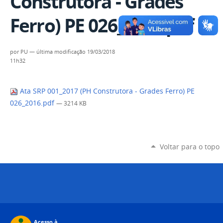
Construtora - Grades
Ferro) PE 026_2016.pdf
por
PU
—
última modificação
19/03/2018
11h32
Ata SRP 001_2017 (PH Construtora - Grades Ferro) PE
026_2016.pdf
— 3214 KB
Voltar para o topo